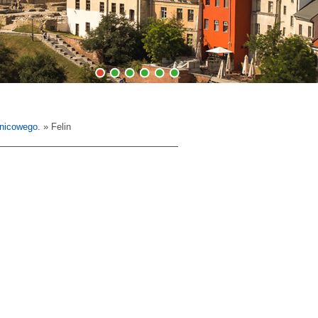
1
2
3
4
5
6
lnicowego.
» Felin