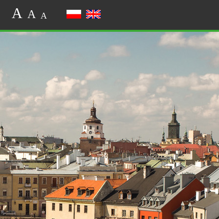
A
A
A