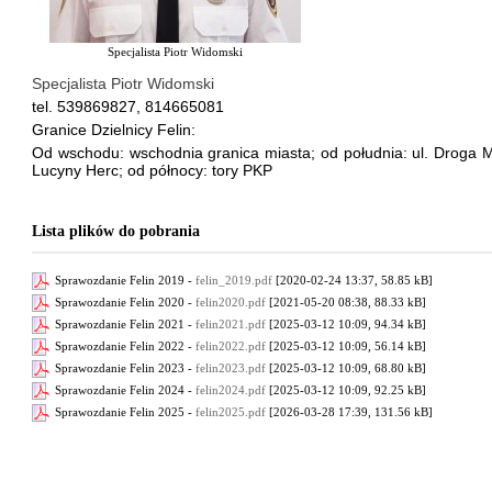
Specjalista Piotr Widomski
Specjalista Piotr Widomski
tel.
539869827,
814665081
Granice Dzielnicy Felin:
Od wschodu: wschodnia granica miasta; od południa: ul. Droga 
Lucyny Herc; od północy: tory PKP
Lista plików do pobrania
Sprawozdanie Felin 2019 -
felin_2019.pdf
[2020-02-24 13:37, 58.85 kB]
Sprawozdanie Felin 2020 -
felin2020.pdf
[2021-05-20 08:38, 88.33 kB]
Sprawozdanie Felin 2021 -
felin2021.pdf
[2025-03-12 10:09, 94.34 kB]
Sprawozdanie Felin 2022 -
felin2022.pdf
[2025-03-12 10:09, 56.14 kB]
Sprawozdanie Felin 2023 -
felin2023.pdf
[2025-03-12 10:09, 68.80 kB]
Sprawozdanie Felin 2024 -
felin2024.pdf
[2025-03-12 10:09, 92.25 kB]
Sprawozdanie Felin 2025 -
felin2025.pdf
[2026-03-28 17:39, 131.56 kB]