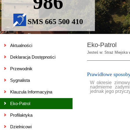
986
SMS 665 500 410
Eko-Patrol
Aktualności
Jesteś w: Straż Miejska w
Deklaracja Dostępności
Przewodnik
Prawidłowe sposoby
Sygnalista
W okresie zimowy
nadmierne zadymie
jednak jego przycz
Klauzula Informacyjna
Eko-Patrol
Profilaktyka
Dzielnicowi