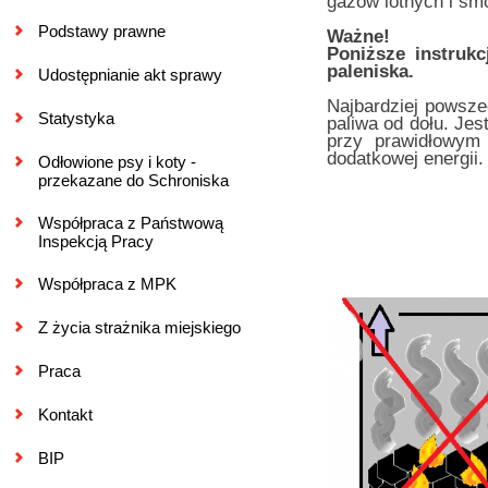
gazów lotnych i sm
Podstawy prawne
Ważne!
Poniższe instruk
paleniska.
Udostępnianie akt sprawy
Najbardziej powsze
Statystyka
paliwa od dołu. Jes
przy prawidłowym 
dodatkowej energii.
Odłowione psy i koty -
przekazane do Schroniska
Współpraca z Państwową
Inspekcją Pracy
Współpraca z MPK
Z życia strażnika miejskiego
Praca
Kontakt
BIP