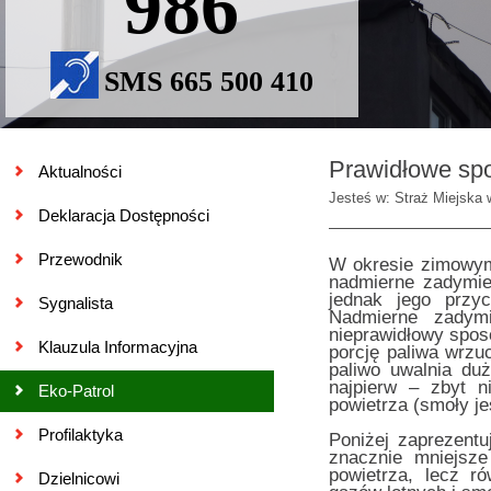
986
SMS 665 500 410
Prawidłowe spo
Aktualności
Jesteś w: Straż Miejska 
Deklaracja Dostępności
Przewodnik
W okresie zimowym
nadmierne zadymie
jednak jego przy
Sygnalista
Nadmierne zadym
nieprawidłowy spos
Klauzula Informacyjna
porcję paliwa wrzu
paliwo uwalnia du
najpierw – zbyt n
Eko-Patrol
powietrza (smoły je
Profilaktyka
Poniżej zaprezentu
znacznie mniejsze
powietrza, lecz r
Dzielnicowi