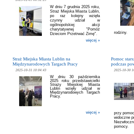
W dniu 7 grudnia 2025 roku,
Straż Miejska Miasta Lublin,
po raz kolejny wzięła
czynny udział w
ogólnopolskiej akcji
charytatywnej "Pomóż
rodziny.
Dzieciom Przetrwać Zimę".
więcej »
Straż Miejska Miasta Lublin na
Pomoc starsz
Międzynarodowych Targach Pracy
podczas po
2025-10-31 10:04:43
2025-10-30 1
W dniu 30 października
2025 roku przedstawicielki
Straży Miejskiej Miasta
Lublin wzięły udział w
Międzynarodowych Targach
Pracy.
więcej »
przy pomocy
widoczne p
Niezwłoczni
pomocy.