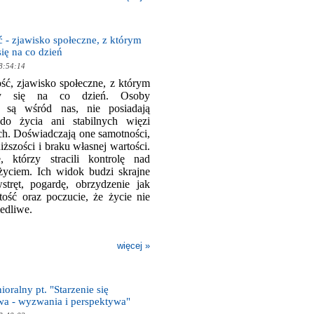
- zjawisko społeczne, z którym
ię na co dzień
8:54:14
ć, zjawisko społeczne, z którym
my się na co dzień. Osoby
 są wśród nas, nie posiadają
do życia ani stabilnych więzi
ch. Doświadczają one samotności,
iższości i braku własnej wartości.
, którzy stracili kontrolę nad
yciem. Ich widok budzi skrajne
stręt, pogardę, obrzydzenie jak
tość oraz poczucie, że życie nie
iedliwe.
więcej »
oralny pt. "Starzenie się
wa - wyzwania i perspektywa"