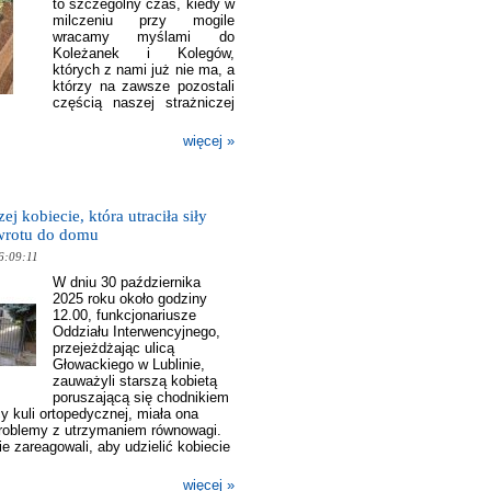
to szczególny czas, kiedy w
milczeniu przy mogile
wracamy myślami do
Koleżanek i Kolegów,
których z nami już nie ma, a
którzy na zawsze pozostali
częścią naszej strażniczej
więcej »
ej kobiecie, która utraciła siły
wrotu do domu
6:09:11
W dniu 30 października
2025 roku około godziny
12.00, funkcjonariusze
Oddziału Interwencyjnego,
przejeżdżając ulicą
Głowackiego w Lublinie,
zauważyli starszą kobietą
poruszającą się chodnikiem
 kuli ortopedycznej, miała ona
roblemy z utrzymaniem równowagi.
e zareagowali, aby udzielić kobiecie
więcej »