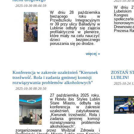
2025-10-30 0
2025-10-30 08:44:59
W dniu 27
Lubelskim
W dniu 28 października
Kongres 
bieżącego roku w
społeczeń
Przedszkolu Integracyjnym
honorow
nr 39 przy ulicy Balladyny w
Drewnowic
Lublinie odbyły się zajęcia
Prezesa Ra
profilaktyczne w plenerze,
które miały na celu nauczyć
dzieci bezpiecznego
poruszania się po drodze.
więcej »
Konferencja w zakresie uzależnień "Kierunek
ZOSTAŃ S
trzeźwość. Rola i zadania gminnej komisji
LUBLIN!
rozwiązywania problemów alkoholowych"
2025-10-24 1
2025-10-30 08:20:50
27 października 2025 roku,
w Hotelu ibis Styles Lublin
Stare Miasto, odbyła się
konferencja w zakresie
uzależnień, zatytułowana:
„Kierunek trzeźwość. Rola i
zadania gminnej komisji
rozwiązywania problemów
alkoholowych”
,
zorganizowana przez Wydział Zdrowia i