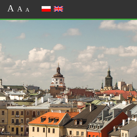
A
A
A