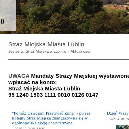
10
Straż Miejska Miasta Lublin
Jesteś w: Straż Miejska w Lublinie » Aktualności
UWAGA
Mandaty Straży Miejskiej wystawion
wpłacać na konto:
Straż Miejska Miasta Lublin
95 1240 1503 1111 0010 0126 0147
"Pomóż Dzieciom Przetrwać Zimę" - po raz
Dzień Wszys
kolejny Straż Miejska zaangażowała się w
2025-11-03 1
ogólnopolską akcję charytatywną
2025-12-09 06:32:23