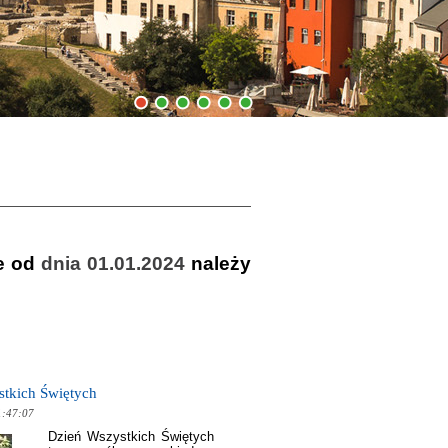
1
2
3
4
5
6
e od
dnia 01.01.2024
należy
tkich Świętych
1:47:07
Dzień Wszystkich Świętych