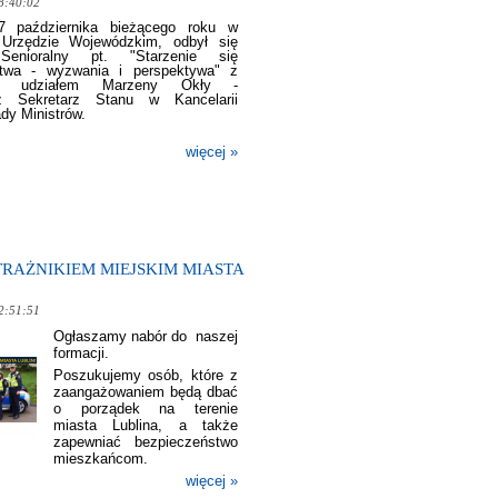
8:40:02
 października bieżącego roku w
 Urzędzie Wojewódzkim, odbył się
Senioralny pt. "Starzenie się
stwa - wyzwania i perspektywa" z
ym udziałem Marzeny Okły -
z Sekretarz Stanu w Kancelarii
dy Ministrów.
więcej »
TRAŻNIKIEM MIEJSKIM MIASTA
2:51:51
Ogłaszamy nabór do naszej
formacji.
Poszukujemy osób, które z
zaangażowaniem będą dbać
o porządek na terenie
miasta Lublina, a także
zapewniać bezpieczeństwo
mieszkańcom.
więcej »