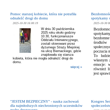
Pomoc starszej kobiecie, która nie potrafiła
Bezdomność 
odnaleźć drogi do domu
spotykamy s
2025-10-30 16:00:19
2025-10-30 0
W dniu 30 października
Bezdomnoś
2025 roku około godziny
spotyka
10.30, funkcjonariusze
bezdomne
Oddziału Interwencyjnego,
środków 
zostali skierowani przez
społeczny
dyżurnego Straży Miejskiej
na ulicę Biernackiego, gdzie
poczucia n
znajdowała się starsza
To ludzie
kobieta, która nie mogła odnaleźć drogi do
własnym ż
domu.
emocje: w
więcej »
również li
jest spraw
"JESTEM BEZPIECZNY" - nauka zachowań
Kongres Seni
dla najmłodszych niechronionych uczestników
społeczeńst
ruchu drogowego