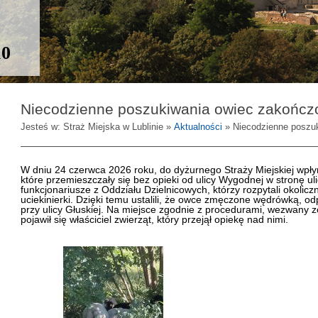
10
Niecodzienne poszukiwania owiec zakońc
Jesteś w: Straż Miejska w Lublinie »
Aktualności
» Niecodzienne poszu
W dniu 24 czerwca 2026 roku, do dyżurnego Straży Miejskiej wpły
które przemieszczały się bez opieki od ulicy Wygodnej w stronę uli
funkcjonariusze z Oddziału Dzielnicowych, którzy rozpytali okolic
uciekinierki. Dzięki temu ustalili, że owce zmęczone wędrówką, o
przy ulicy Głuskiej. Na miejsce zgodnie z procedurami, wezwany zos
pojawił się właściciel zwierząt, który przejął opiekę nad nimi.