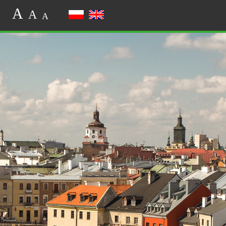
A
A
A