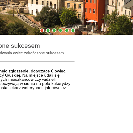
1
2
3
4
5
6
zone sukcesem
kiwania owiec zakończone sukcesem
nęło zgłoszenie, dotyczące 6 owiec,
cy Głuskiej. Na miejsce udali się
znych mieszkańców czy widzieli
dpoczywają w cieniu na polu kukurydzy
tał lekarz weterynarii, jak również