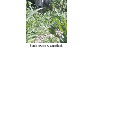
Stado owiec w zaroślach