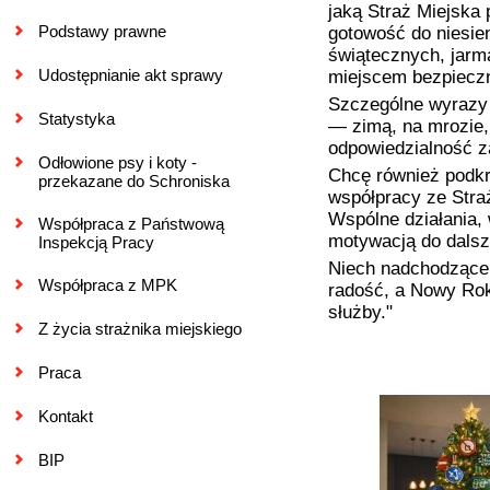
jaką Straż Miejska
Podstawy prawne
gotowość do niesie
świątecznych, jarma
Udostępnianie akt sprawy
miejscem bezpieczn
Szczególne wyrazy 
Statystyka
— zimą, na mrozie, 
odpowiedzialność z
Odłowione psy i koty -
Chcę również podkre
przekazane do Schroniska
współpracy ze Stra
Wspólne działania, 
Współpraca z Państwową
motywacją do dalsz
Inspekcją Pracy
Niech nadchodzące 
Współpraca z MPK
radość, a
Nowy Ro
służby."
Z życia strażnika miejskiego
Praca
Kontakt
BIP