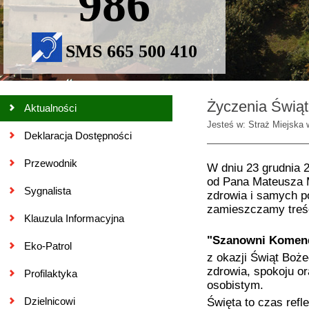
986
SMS 665 500 410
Życzenia Świą
Aktualności
Jesteś w: Straż Miejska 
Deklaracja Dostępności
Przewodnik
W dniu 23 grudnia 
od Pana Mateusza M
Sygnalista
zdrowia i samych p
zamieszczamy treść
Klauzula Informacyjna
"Szanowni Komenda
Eko-Patrol
z okazji Świąt Boż
zdrowia, spokoju o
Profilaktyka
osobistym.
Dzielnicowi
Święta to czas refle