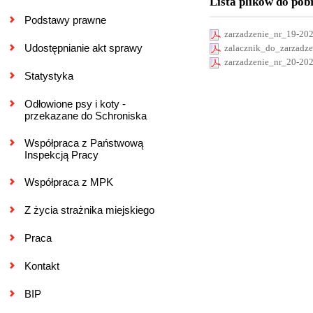
Lista plików do pob
Podstawy prawne
zarzadzenie_nr_19-20
Udostępnianie akt sprawy
zalacznik_do_zarzadz
zarzadzenie_nr_20-20
Statystyka
Odłowione psy i koty -
przekazane do Schroniska
Współpraca z Państwową
Inspekcją Pracy
Współpraca z MPK
Z życia strażnika miejskiego
Praca
Kontakt
BIP