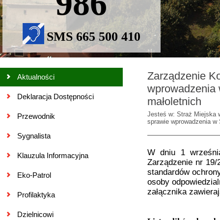
986
SMS 665 500 410
Zarządzenie Ko
Aktualności
wprowadzenia w
Deklaracja Dostępności
małoletnich
Jesteś w: Straż Miejska 
Przewodnik
sprawie wprowadzenia w S
Sygnalista
W dniu 1 września
Klauzula Informacyjna
Zarządzenie nr 19
standardów ochrony
Eko-Patrol
osoby odpowiedzial
załącznika zawiera
Profilaktyka
Dzielnicowi