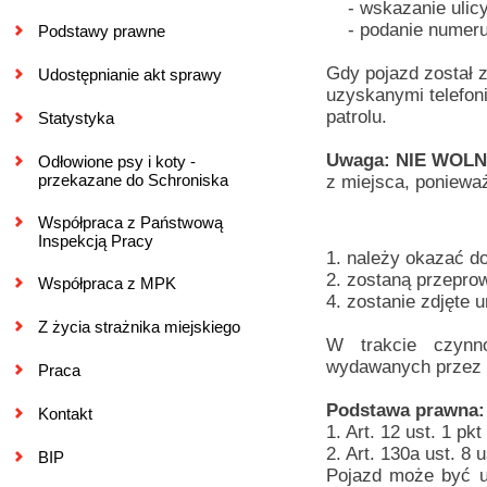
- wskazanie ulicy,
- podanie numeru r
Podstawy prawne
Gdy pojazd został 
Udostępnianie akt sprawy
uzyskanymi telefon
patrolu.
Statystyka
Uwaga: NIE WOL
Odłowione psy i koty -
przekazane do Schroniska
z miejsca, poniewa
Współpraca z Państwową
Inspekcją Pracy
1. należy okazać d
2. zostaną przepro
Współpraca z MPK
4. zostanie zdjęte 
Z życia strażnika miejskiego
W trakcie czynn
wydawanych przez 
Praca
Podstawa prawna:
Kontakt
1. Art. 12 ust. 1 pk
2. Art. 130a ust. 8
BIP
Pojazd może być u