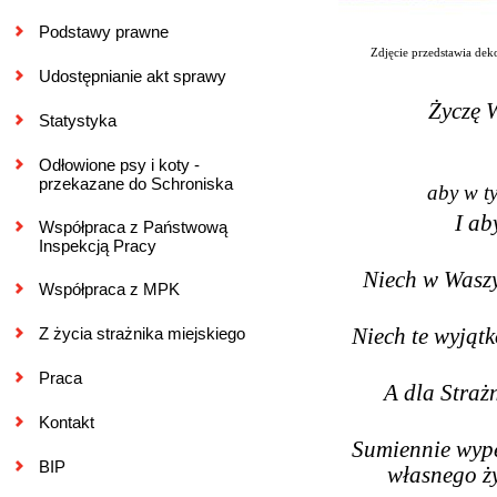
Podstawy prawne
Zdjęcie przedstawia dek
Udostępnianie akt sprawy
Życz
ę
Statystyka
Odłowione psy i koty -
przekazane do Schroniska
aby w ty
I a
Współpraca z Państwową
Inspekcją Pracy
Niech w Waszy
Współpraca z MPK
Z życia strażnika miejskiego
Niech te wyjąt
Praca
A dla Straż
Kontakt
Sumiennie wype
BIP
własnego ży