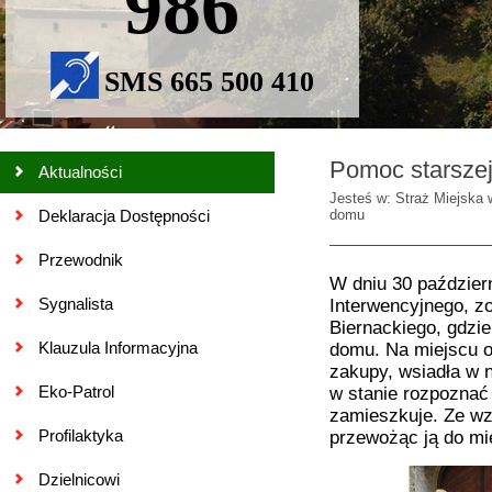
986
SMS 665 500 410
Pomoc starszej 
Aktualności
Jesteś w: Straż Miejska 
Deklaracja Dostępności
domu
Przewodnik
W dniu 30 październ
Sygnalista
Interwencyjnego, zo
Biernackiego, gdzie
Klauzula Informacyjna
domu. Na miejscu ok
zakupy, wsiadła w n
Eko-Patrol
w stanie rozpoznać 
zamieszkuje. Ze wzg
Profilaktyka
przewożąc ją do mi
Dzielnicowi