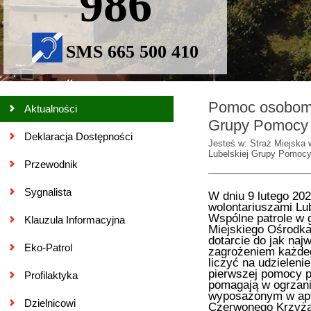
986
SMS 665 500 410
Pomoc osobom 
Aktualności
Grupy Pomocy 
Deklaracja Dostępności
Jesteś w: Straż Miejska 
Lubelskiej Grupy Pomocy
Przewodnik
Sygnalista
W dniu 9 lutego 202
wolontariuszami Lu
Wspólne patrole w 
Klauzula Informacyjna
Miejskiego Ośrodka
dotarcie do jak naj
Eko-Patrol
zagrożeniem każdeg
liczyć na udzielen
pierwszej pomocy p
Profilaktyka
pomagają w ogrzani
wyposażonym w apt
Dzielnicowi
Czerwonego Krzyża