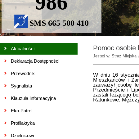
986
SMS 665 500 410
Pomoc osobie 
Aktualności
Jesteś w: Straż Miejska 
Deklaracja Dostępności
Przewodnik
W dniu 16 styczni
Mieszkańców i Zar
zauważył osobę le
Sygnalista
Przedmieście i Lip
zastali leżącego 
Klauzula Informacyjna
Ratunkowe. Mężczyz
Eko-Patrol
Profilaktyka
Dzielnicowi