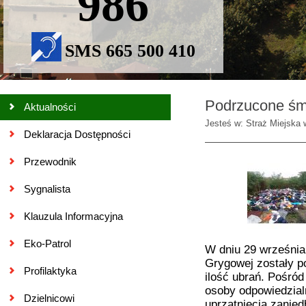
986
SMS 665 500 410
Podrzucone śmi
Aktualności
Jesteś w: Straż Miejska 
Deklaracja Dostępności
Przewodnik
Sygnalista
Klauzula Informacyjna
Eko-Patrol
W dniu 29 września 
Grygowej zostały p
Profilaktyka
ilość ubrań. Pośró
osoby odpowiedzial
Dzielnicowi
uprzątnięcia zanied