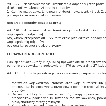
Art. 177. [Naruszenie warunków zbierania odpadów przez podmio
działalność w zakresie zbierania odpadów]
1. Kto, nie mając zawartej umowy, o której mowa w art. 45 ust. 2,
podlega karze aresztu albo grzywny.
spalanie odpadów poza spalarnią
Art. 191. [Naruszenie nakazu termicznego przekształcania odpa
współspalarni odpadów]
Kto, wbrew przepisowi art. 155, termicznie przekształca odpady 
współspalarnią odpadów
podlega karze aresztu albo grzywny.
UPRAWNIENIA DO KONTROLI
Funkcjonariusze Straży Miejskiej są upoważnieni do przeprowadza
ochronie środowiska na podstawie art. 379 ustawy z dnia 27 kwie
Art. 379. [Kontrola przestrzegania i stosowania przepisów o ochr
Marszałek województwa, starosta oraz wójt, burmistrz lub 
przestrzegania i stosowania przepisów o ochronie środowiska 
organów.
Organy, o których mowa w ust. 1, mogą upoważnić do 
pracowników podległych im urzędów marszałkowskich, powiat
funkcjonariuszy straży gminnych.
Kontrolujący, wykonując kontrolę, jest uprawniony do: