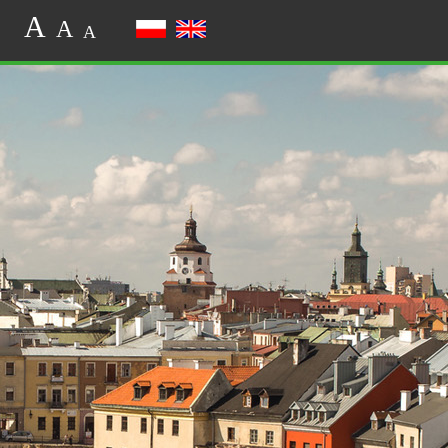
A
A
A