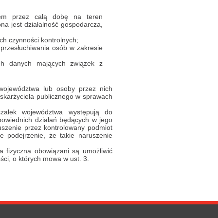
em przez całą dobę na teren
ona jest działalność gospodarcza,
h czynności kontrolnych;
 przesłuchiwania osób w zakresie
ich danych mających związek z
 województwa lub osoby przez nich
skarżyciela publicznego w sprawach
rszałek województwa występują do
powiednich działań będących w jego
ruszenie przez kontrolowany podmiot
 podejrzenie, że takie naruszenie
 fizyczna obowiązani są umożliwić
ci, o których mowa w ust. 3.