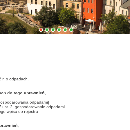
1
2
3
4
5
6
 r. o odpadach.
ych do tego uprawnień
,
 gospodarowania odpadami]
7 ust. 2, gospodarowanie odpadami
go wpisu do rejestru
uprawnień
,