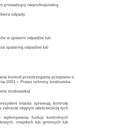
t prowadzący nieprofesjonalną
 zbiera odpady
dów w spalarni odpadów lub
poza spalarnią odpadów lub
nia kontroli przestrzegania przepisów o
tnia 2001 r. Prawo ochrony środowiska.
onie środowiska]
prezydent miasta sprawują kontrolę
w zakresie objętym właściwością tych
wykonywania funkcji kontrolnych
owych, miejskich lub gminnych lub