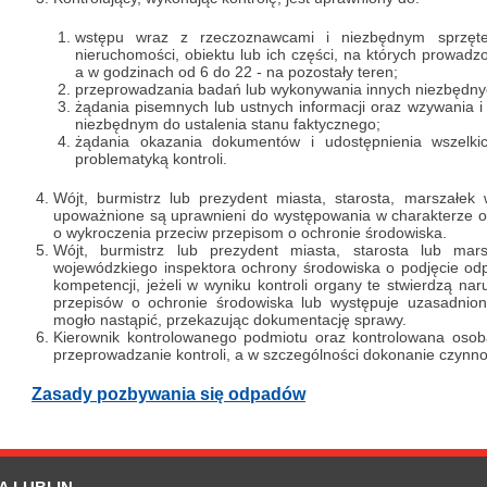
wstępu wraz z rzeczoznawcami i niezbędnym sprzęt
nieruchomości, obiektu lub ich części, na których prowadz
a w godzinach od 6 do 22 - na pozostały teren;
przeprowadzania badań lub wykonywania innych niezbędnyc
żądania pisemnych lub ustnych informacji oraz wzywania i
niezbędnym do ustalenia stanu faktycznego;
żądania okazania dokumentów i udostępnienia wszelk
problematyką kontroli.
Wójt, burmistrz lub prezydent miasta, starosta, marszałek
upoważnione są uprawnieni do występowania w charakterze o
o wykroczenia przeciw przepisom o ochronie środowiska.
Wójt, burmistrz lub prezydent miasta, starosta lub ma
wojewódzkiego inspektora ochrony środowiska o podjęcie od
kompetencji, jeżeli w wyniku kontroli organy te stwierdzą na
przepisów o ochronie środowiska lub występuje uzasadnione
mogło nastąpić, przekazując dokumentację sprawy.
Kierownik kontrolowanego podmiotu oraz kontrolowana osoba
przeprowadzanie kontroli, a w szczególności dokonanie czynnoś
Zasady pozbywania się odpadów