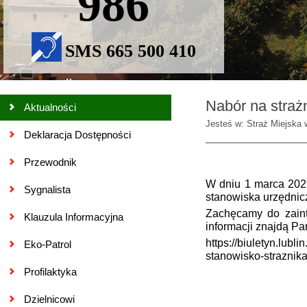
986
SMS 665 500 410
Nabór na strażn
Aktualności
Jesteś w: Straż Miejska 
Deklaracja Dostępności
Przewodnik
W dniu 1 marca 2021
Sygnalista
stanowiska urzędnicz
Zachęcamy do zainte
Klauzula Informacyjna
informacji znajdą Pa
https://biuletyn.lub
Eko-Patrol
stanowisko-straznika
Profilaktyka
Dzielnicowi