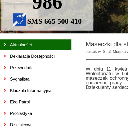
986
SMS 665 500 410
Maseczki dla s
Aktualności
Jesteś w: Straż Miejska 
Deklaracja Dostępności
Przewodnik
W dniu 11 kwietn
Wolontariatu w Lu
maseczek ochronny
Sygnalista
codziennej pracy.
Dziękujemy serdecz
Klauzula Informacyjna
Eko-Patrol
Profilaktyka
Dzielnicowi