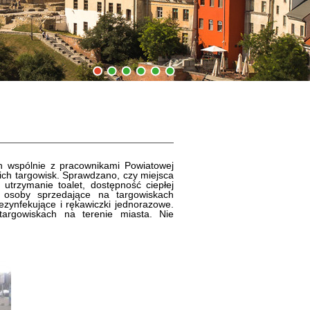
1
2
3
4
5
6
in wspólnie z pracownikami Powiatowej
kich targowisk. Sprawdzano, czy miejsca
utrzymanie toalet, dostępność ciepłej
 osoby sprzedające na targowiskach
ezynfekujące i rękawiczki jednorazowe.
targowiskach na terenie miasta. Nie