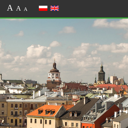
A
A
A