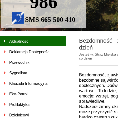
986
SMS 665 500 410
Bezdomność - z
Aktualności
dzień
Deklaracja Dostępności
Jesteś w: Straż Miejska 
co dzień
Przewodnik
Sygnalista
Bezdomność, zjawis
bezdomne są wśród 
Klauzula Informacyjna
społecznych. Doświ
wartości. To ludzie
Eko-Patrol
emocje: wstręt, pog
sprawiedliwe.
Profilaktyka
Nadszedł zimny okr
może przyczynić si
Dzielnicowi
bardzo często szuk