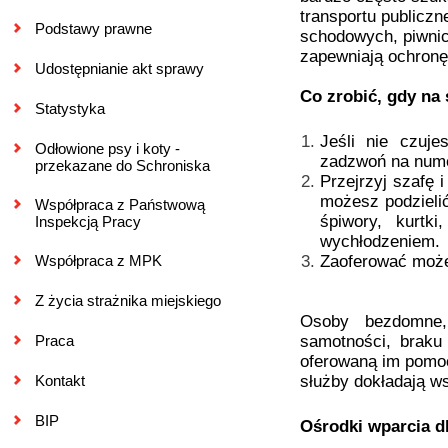
transportu publiczn
Podstawy prawne
schodowych, piwnic
zapewniają ochronę
Udostępnianie akt sprawy
Co zrobić, gdy n
Statystyka
Jeśli nie czuje
Odłowione psy i koty -
zadzwoń na numer
przekazane do Schroniska
Przejrzyj szafę 
możesz podzielić
Współpraca z Państwową
śpiwory, kurtk
Inspekcją Pracy
wychłodzeniem.
Współpraca z MPK
Zaoferować możes
Z życia strażnika miejskiego
Osoby bezdomne,
Praca
samotności, braku
oferowaną im pomoc
Kontakt
służby dokładają ws
BIP
Ośrodki wparcia d