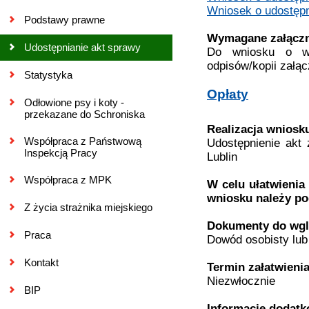
Wniosek o udostępn
Podstawy prawne
Wymagane załączn
Udostępnianie akt sprawy
Do wniosku o wyd
odpisów/kopii załąc
Statystyka
Opłaty
Odłowione psy i koty -
przekazane do Schroniska
Realizacja wniosk
Współpraca z Państwową
Udostępnienie akt 
Inspekcją Pracy
Lublin
Współpraca z MPK
W celu ułatwienia
wniosku należy po
Z życia strażnika miejskiego
Dokumenty do wg
Praca
Dowód osobisty lub
Kontakt
Termin załatwieni
Niezwłocznie
BIP
Informacje dodat