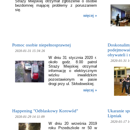
Straży Miejskiej otrzymał zgłoszenie o osobie
bezdomnej mającej problemy z poruszaniem
się.
więcej »
Pomoc osobie niepełnosprawnej
Doskonalimy
podejmować 
2020-01-31 15:34:26
obywateli i 
W dniu 31 stycznia 2020 r.
2020-01-31 1
około godz. 8.00 patrol
Straży Miejskiej otrzymał
informację o elektrycznym
wózku inwalidzkim
pozostawionym w pasie
drogi przy ul. Skłodowskiej.
więcej »
Happening "Odblaskowy Korowód"
Ukaranie sp
Lipniak
2020-01-29 14:11:09
2020-01-17 1
W dniu 20 września 2019
roku Przedszkole nr 50 w