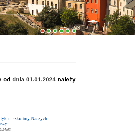
1
2
3
4
5
6
e od
dnia 01.01.2024
należy
aktyka - szkolimy Naszych
uszy
0:24:03