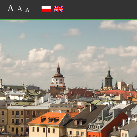
A
A
A