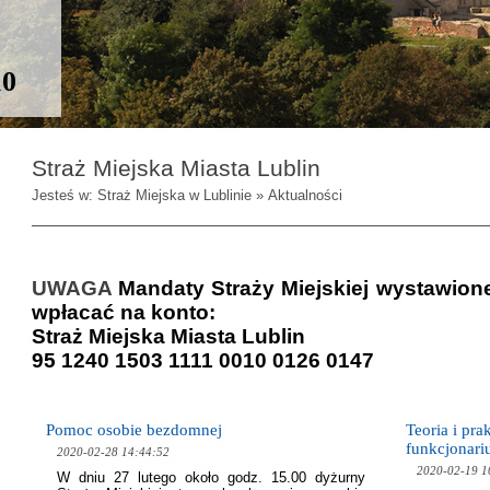
10
Straż Miejska Miasta Lublin
Jesteś w: Straż Miejska w Lublinie » Aktualności
UWAGA
Mandaty Straży Miejskiej wystawion
wpłacać na konto:
Straż Miejska Miasta Lublin
95 1240 1503 1111 0010 0126 0147
Pomoc osobie bezdomnej
Teoria i pr
funkcjonari
2020-02-28 14:44:52
2020-02-19 1
W dniu 27 lutego około godz. 15.00 dyżurny