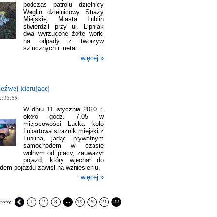
podczas patrolu dzielnicy
Węglin dzielnicowy Straży
Miejskiej Miasta Lublin
stwierdził przy ul. Lipniak
dwa wyrzucone żółte worki
na odpady z tworzyw
sztucznych i metali.
więcej »
zeźwej kierującej
2:13:56
W dniu 11 stycznia 2020 r.
około godz. 7.05 w
miejscowości Łucka koło
Lubartowa strażnik miejski z
Lublina, jadąc prywatnym
samochodem w czasie
wolnym od pracy, zauważył
pojazd, który wjechał do
dem pojazdu zawisł na wzniesieniu.
więcej »
trony:
1
2
3
...
19
20
21
22